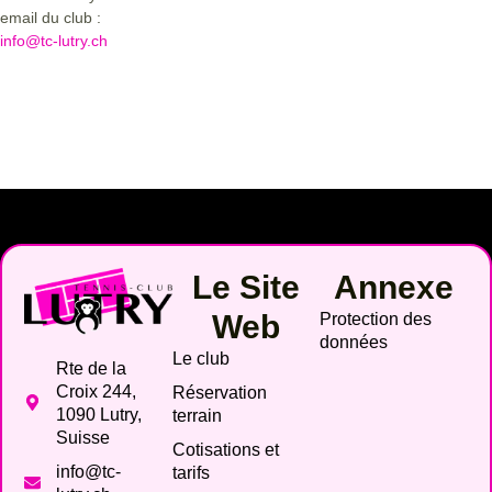
email du club :
info@tc-lutry.ch
Le Site
Annexe
Web
Protection des
données
Le club
Rte de la
Croix 244,
Réservation
1090 Lutry,
terrain
Suisse
Cotisations et
info@tc-
tarifs