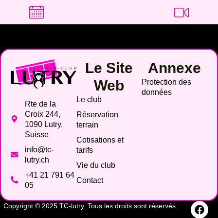
Le Site
Annexe
Web
Protection des
données
Le club
Rte de la
Croix 244,
Réservation
1090 Lutry,
terrain
Suisse
Cotisations et
info@tc-
tarifs
lutry.ch
Vie du club
+41 21 791 64
Contact
05
Copyright © 2025 TC-lutry. Tous les droits sont réservés.