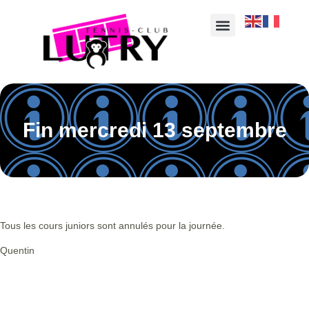
Fin mercredi 13 septembre
Tous les cours juniors sont annulés pour la journée.
Quentin