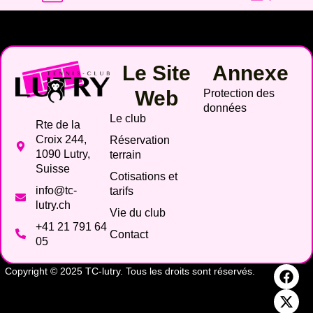
Le Site
Annexe
Web
Protection des
données
Le club
Rte de la
Croix 244,
Réservation
1090 Lutry,
terrain
Suisse
Cotisations et
info@tc-
tarifs
lutry.ch
Vie du club
+41 21 791 64
Contact
05
Copyright © 2025 TC-lutry. Tous les droits sont réservés.