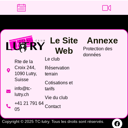
Le Site
Annexe
Web
Protection des
données
Le club
Rte de la
Croix 244,
Réservation
1090 Lutry,
terrain
Suisse
Cotisations et
info@tc-
tarifs
lutry.ch
Vie du club
+41 21 791 64
Contact
05
Copyright © 2025 TC-lutry. Tous les droits sont réservés.