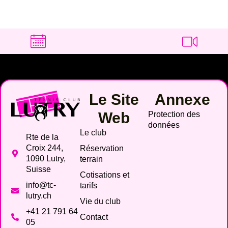
Le Site
Annexe
Web
Protection des
données
Le club
Rte de la
Croix 244,
Réservation
1090 Lutry,
terrain
Suisse
Cotisations et
info@tc-
tarifs
lutry.ch
Vie du club
+41 21 791 64
Contact
05