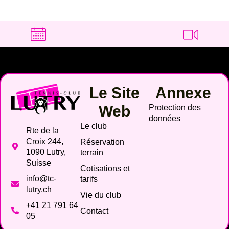
Le Site
Annexe
Web
Protection des
données
Le club
Rte de la
Croix 244,
Réservation
1090 Lutry,
terrain
Suisse
Cotisations et
info@tc-
tarifs
lutry.ch
Vie du club
+41 21 791 64
Contact
05