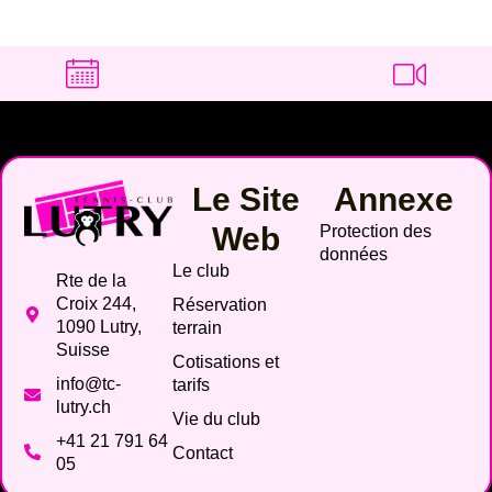
Le Site
Annexe
Web
Protection des
données
Le club
Rte de la
Croix 244,
Réservation
1090 Lutry,
terrain
Suisse
Cotisations et
info@tc-
tarifs
lutry.ch
Vie du club
+41 21 791 64
Contact
05