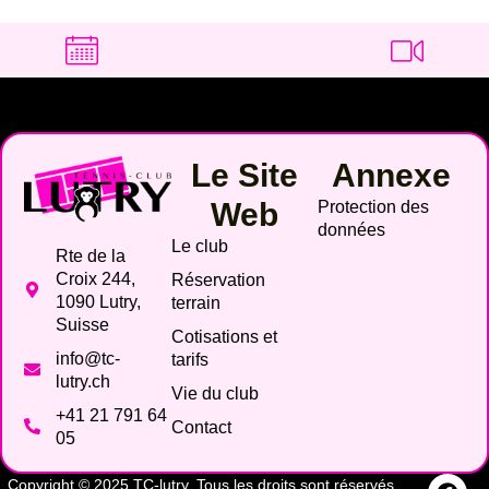
Le Site
Annexe
Web
Protection des
données
Le club
Rte de la
Croix 244,
Réservation
1090 Lutry,
terrain
Suisse
Cotisations et
info@tc-
tarifs
lutry.ch
Vie du club
+41 21 791 64
Contact
05
Copyright © 2025 TC-lutry. Tous les droits sont réservés.