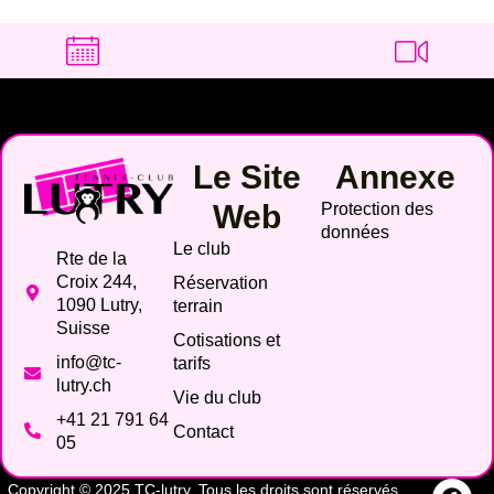
Le Site
Annexe
Web
Protection des
données
Le club
Rte de la
Croix 244,
Réservation
1090 Lutry,
terrain
Suisse
Cotisations et
info@tc-
tarifs
lutry.ch
Vie du club
+41 21 791 64
Contact
05
Copyright © 2025 TC-lutry. Tous les droits sont réservés.