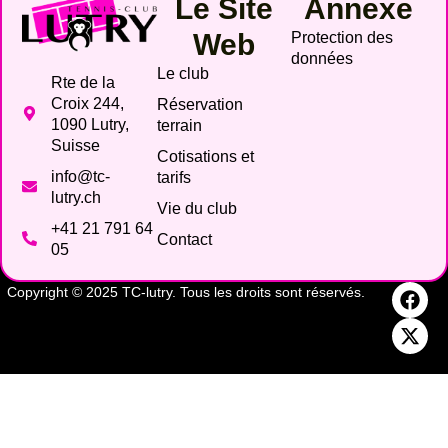
Le Site
Annexe
Web
Protection des
données
Le club
Rte de la
Croix 244,
Réservation
1090 Lutry,
terrain
Suisse
Cotisations et
info@tc-
tarifs
lutry.ch
Vie du club
+41 21 791 64
Contact
05
Copyright © 2025 TC-lutry. Tous les droits sont réservés.