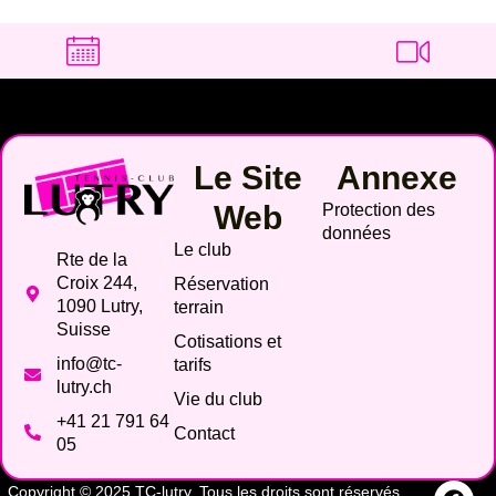
Le Site
Annexe
Web
Protection des
données
Le club
Rte de la
Croix 244,
Réservation
1090 Lutry,
terrain
Suisse
Cotisations et
info@tc-
tarifs
lutry.ch
Vie du club
+41 21 791 64
Contact
05
Copyright © 2025 TC-lutry. Tous les droits sont réservés.