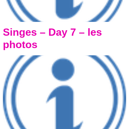
Singes – Day 7 – les
photos