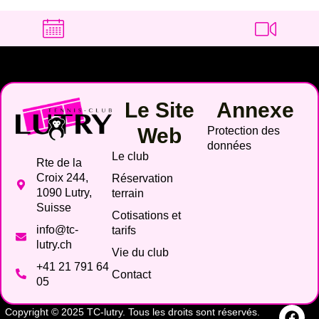
Le Site
Annexe
Web
Protection des
données
Le club
Rte de la
Croix 244,
Réservation
1090 Lutry,
terrain
Suisse
Cotisations et
info@tc-
tarifs
lutry.ch
Vie du club
+41 21 791 64
Contact
05
Copyright © 2025 TC-lutry. Tous les droits sont réservés.