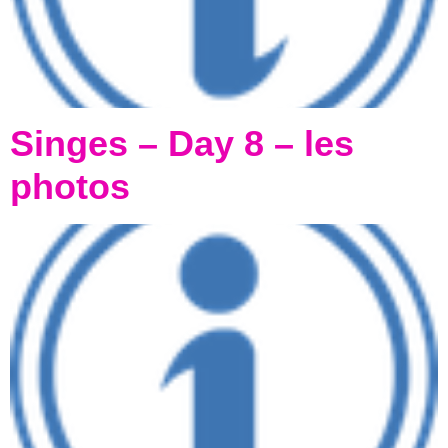
Singes – Day 8 – les
photos