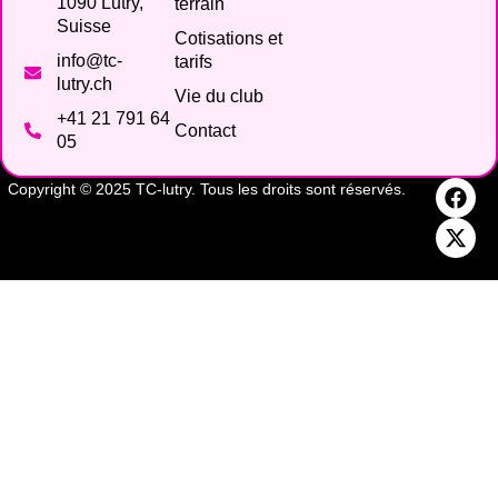
1090 Lutry,
terrain
Suisse
Cotisations et
info@tc-
tarifs
lutry.ch
Vie du club
+41 21 791 64
Contact
05
Copyright © 2025 TC-lutry. Tous les droits sont réservés.