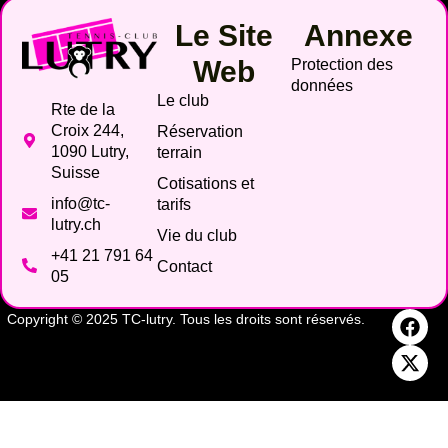
Le Site
Annexe
Web
Protection des
données
Le club
Rte de la
Croix 244,
Réservation
1090 Lutry,
terrain
Suisse
Cotisations et
info@tc-
tarifs
lutry.ch
Vie du club
+41 21 791 64
Contact
05
Copyright © 2025 TC-lutry. Tous les droits sont réservés.