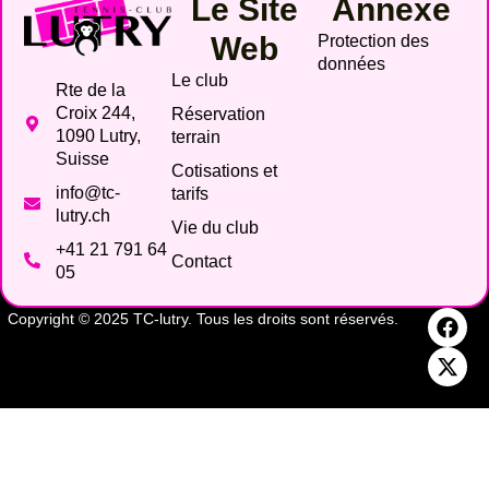
Le Site
Annexe
Web
Protection des
données
Le club
Rte de la
Croix 244,
Réservation
1090 Lutry,
terrain
Suisse
Cotisations et
info@tc-
tarifs
lutry.ch
Vie du club
+41 21 791 64
Contact
05
Copyright © 2025 TC-lutry. Tous les droits sont réservés.