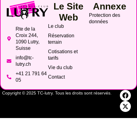
Le Site
Annexe
Web
Protection des
données
Le club
Rte de la
Croix 244,
Réservation
1090 Lutry,
terrain
Suisse
Cotisations et
info@tc-
tarifs
lutry.ch
Vie du club
+41 21 791 64
Contact
05
Copyright © 2025 TC-lutry. Tous les droits sont réservés.